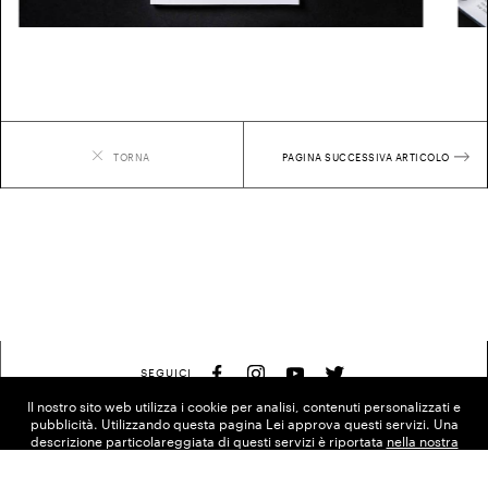
TORNA
PAGINA SUCCESSIVA
ARTICOLO
Il nostro sito web utilizza i cookie per analisi, contenuti personalizzati e
pubblicità. Utilizzando questa pagina Lei approva questi servizi. Una
descrizione particolareggiata di questi servizi è riportata
nella nostra
Informativa sulla privacy
.
SEGUICI
OK
/
/
/
/
DE
EN
ES
FR
IT