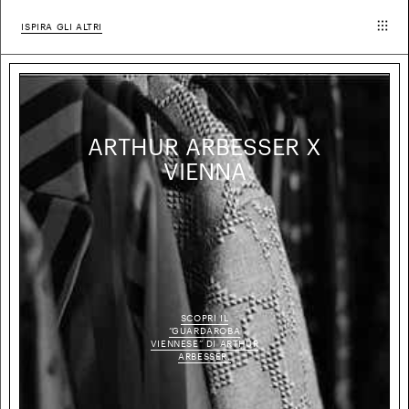
ISPIRA GLI ALTRI
ARTHUR ARBESSER X
VIENNA
SCOPRI IL
“GUARDAROBA
VIENNESE” DI ARTHUR
ARBESSER.